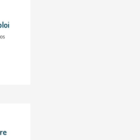
ploi
vos
tre