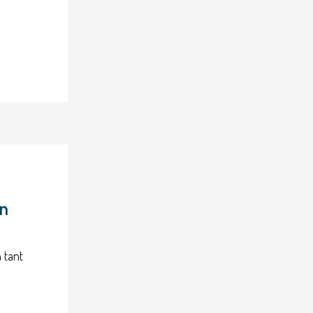
in
 tant