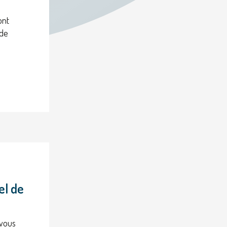
ont
 de
el de
 vous