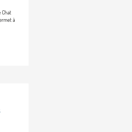
e Chat
permet à
s
)