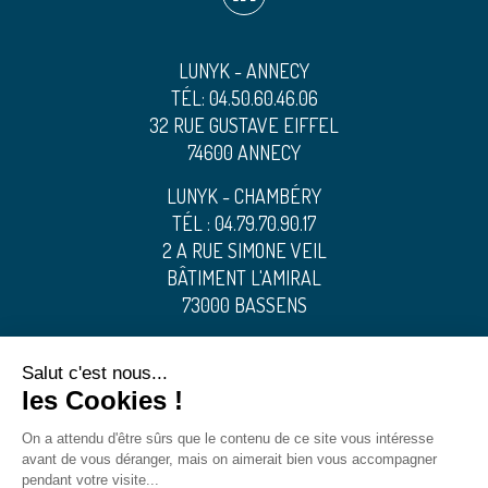
LUNYK - ANNECY
TÉL:
04.50.60.46.06
32 RUE GUSTAVE EIFFEL
74600 ANNECY
LUNYK - CHAMBÉRY
TÉL :
04.79.70.90.17
2 A RUE SIMONE VEIL
BÂTIMENT L'AMIRAL
73000 BASSENS
Salut c'est nous...
ACCUEIL
les Cookies !
CONTACTEZ-NOUS
On a attendu d'être sûrs que le contenu de ce site vous intéresse
avant de vous déranger, mais on aimerait bien vous accompagner
MENTIONS LÉGALES
pendant votre visite...